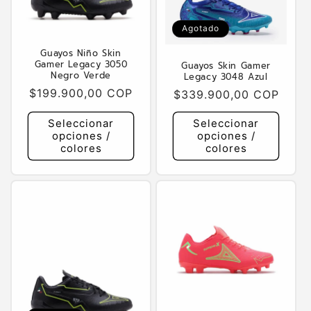
Agotado
Guayos Niño Skin
Gamer Legacy 3050
Guayos Skin Gamer
Negro Verde
Legacy 3048 Azul
Precio
$199.900,00 COP
Precio
$339.900,00 COP
habitual
habitual
Seleccionar
Seleccionar
opciones /
opciones /
colores
colores