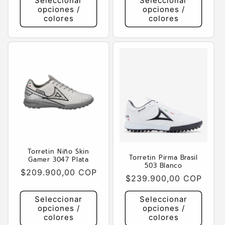
Seleccionar
Seleccionar
opciones /
opciones /
colores
colores
Torretin Niño Skin
Torretin Pirma Brasil
Gamer 3047 Plata
503 Blanco
Precio
$209.900,00 COP
Precio
$239.900,00 COP
habitual
habitual
Seleccionar
Seleccionar
opciones /
opciones /
colores
colores