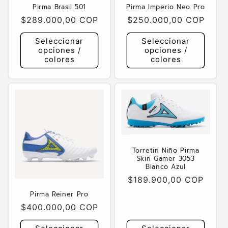
Pirma Brasil 501
Pirma Imperio Neo Pro
Precio
$289.000,00 COP
Precio
$250.000,00 COP
habitual
habitual
Seleccionar
Seleccionar
opciones /
opciones /
colores
colores
Torretin Niño Pirma
Skin Gamer 3053
Blanco Azul
Precio
$189.900,00 COP
habitual
Pirma Reiner Pro
Precio
$400.000,00 COP
habitual