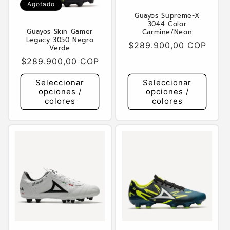
Agotado
Guayos Supreme-X
3044 Color
Guayos Skin Gamer
Carmine/Neon
Legacy 3050 Negro
Precio
$289.900,00 COP
Verde
habitual
Precio
$289.900,00 COP
habitual
Seleccionar
Seleccionar
opciones /
opciones /
colores
colores